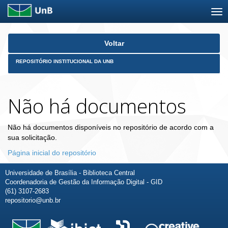
Skip
Voltar
navigation
REPOSITÓRIO INSTITUCIONAL DA UNB
Não há documentos
Não há documentos disponíveis no repositório de acordo com a
sua solicitação.
Página inicial do repositório
Universidade de Brasília - Biblioteca Central
Coordenadoria de Gestão da Informação Digital - GID
(61) 3107-2683
repositorio@unb.br