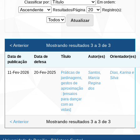
Classificar por:
Em ordem:
Resultados/Página
Registro(s):
< Anterior
Mostrando resultados 3 a 3 de 3
Data de
Data de
Título
Autor(es)
Orientador(es)
publicação
defesa
11-Fev-2026
20-Fev-2025
Práticas de
Santos,
Dias, Karina e
jardinagens,
Marcia
Silva
gestos de
Regina
aproximação
dos
: [ensaios
para dançar
com as
vidas]
< Anterior
Mostrando resultados 3 a 3 de 3