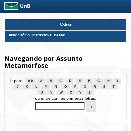
Skip
Voltar
navigation
REPOSITÓRIO INSTITUCIONAL DA UNB
Navegando por Assunto
Metamorfose
Ir para:
0-9
A
B
C
D
E
F
G
H
I
J
K
L
M
N
O
P
Q
R
S
T
U
V
W
X
Y
Z
ou entre com as primeiras letras: