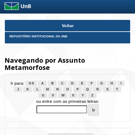
Skip
Voltar
navigation
REPOSITÓRIO INSTITUCIONAL DA UNB
Navegando por Assunto
Metamorfose
Ir para:
0-9
A
B
C
D
E
F
G
H
I
J
K
L
M
N
O
P
Q
R
S
T
U
V
W
X
Y
Z
ou entre com as primeiras letras: