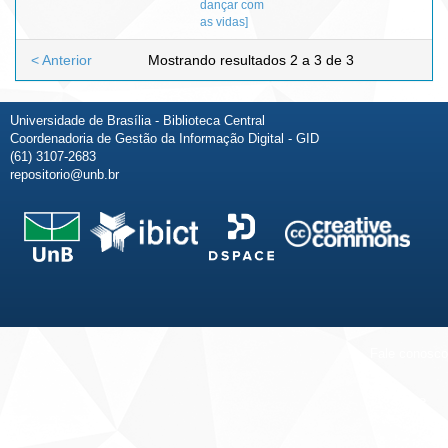
dançar com
as vidas]
< Anterior
Mostrando resultados 2 a 3 de 3
Universidade de Brasília - Biblioteca Central
Coordenadoria de Gestão da Informação Digital - GID
(61) 3107-2683
repositorio@unb.br
Fale conosco
Sobre