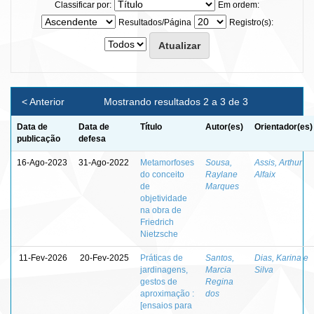
Classificar por:
Em ordem:
Resultados/Página
Registro(s):
< Anterior
Mostrando resultados 2 a 3 de 3
Data de
Data de
Título
Autor(es)
Orientador(es)
publicação
defesa
16-Ago-2023
31-Ago-2022
Metamorfoses
Sousa,
Assis, Arthur
do conceito
Raylane
Alfaix
de
Marques
objetividade
na obra de
Friedrich
Nietzsche
11-Fev-2026
20-Fev-2025
Práticas de
Santos,
Dias, Karina e
jardinagens,
Marcia
Silva
gestos de
Regina
aproximação :
dos
[ensaios para