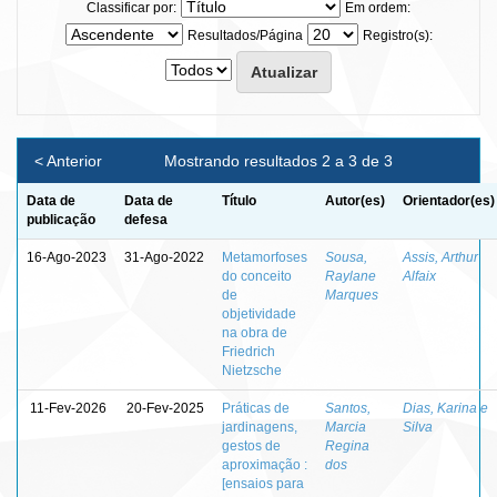
Classificar por:
Em ordem:
Resultados/Página
Registro(s):
< Anterior
Mostrando resultados 2 a 3 de 3
Data de
Data de
Título
Autor(es)
Orientador(es)
publicação
defesa
16-Ago-2023
31-Ago-2022
Metamorfoses
Sousa,
Assis, Arthur
do conceito
Raylane
Alfaix
de
Marques
objetividade
na obra de
Friedrich
Nietzsche
11-Fev-2026
20-Fev-2025
Práticas de
Santos,
Dias, Karina e
jardinagens,
Marcia
Silva
gestos de
Regina
aproximação :
dos
[ensaios para