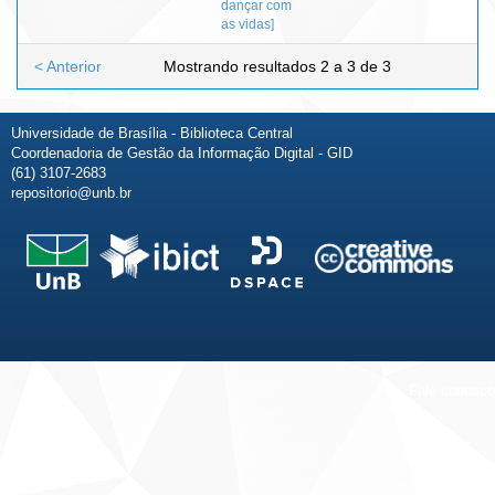
dançar com
as vidas]
< Anterior
Mostrando resultados 2 a 3 de 3
Universidade de Brasília - Biblioteca Central
Coordenadoria de Gestão da Informação Digital - GID
(61) 3107-2683
repositorio@unb.br
Fale conosco
Sobre