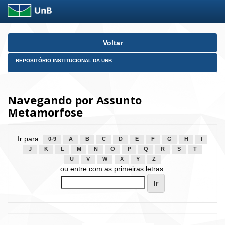
Skip
Voltar
navigation
REPOSITÓRIO INSTITUCIONAL DA UNB
Navegando por Assunto
Metamorfose
Ir para:
0-9
A
B
C
D
E
F
G
H
I
J
K
L
M
N
O
P
Q
R
S
T
U
V
W
X
Y
Z
ou entre com as primeiras letras: