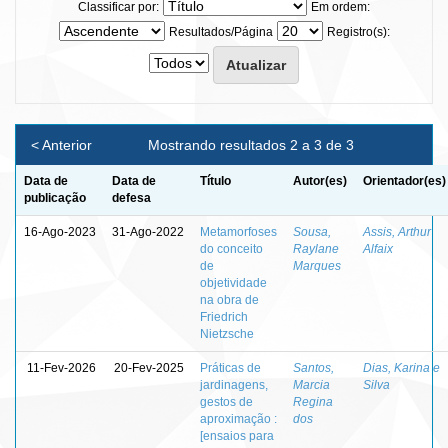
Classificar por:
Em ordem:
Resultados/Página
Registro(s):
< Anterior
Mostrando resultados 2 a 3 de 3
Data de
Data de
Título
Autor(es)
Orientador(es)
publicação
defesa
16-Ago-2023
31-Ago-2022
Metamorfoses
Sousa,
Assis, Arthur
do conceito
Raylane
Alfaix
de
Marques
objetividade
na obra de
Friedrich
Nietzsche
11-Fev-2026
20-Fev-2025
Práticas de
Santos,
Dias, Karina e
jardinagens,
Marcia
Silva
gestos de
Regina
aproximação :
dos
[ensaios para