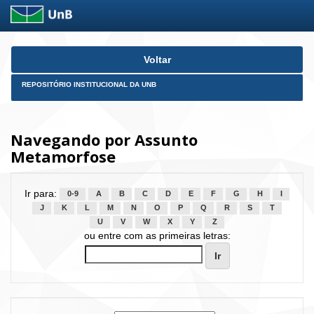
Skip
Voltar
navigation
REPOSITÓRIO INSTITUCIONAL DA UNB
Navegando por Assunto
Metamorfose
Ir para:
0-9
A
B
C
D
E
F
G
H
I
J
K
L
M
N
O
P
Q
R
S
T
U
V
W
X
Y
Z
ou entre com as primeiras letras: