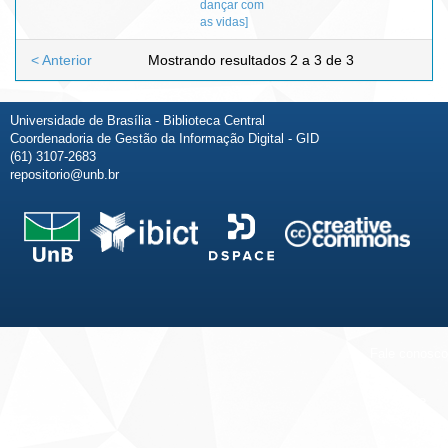
dançar com
as vidas]
< Anterior
Mostrando resultados 2 a 3 de 3
Universidade de Brasília - Biblioteca Central
Coordenadoria de Gestão da Informação Digital - GID
(61) 3107-2683
repositorio@unb.br
Fale conosco
Sobre