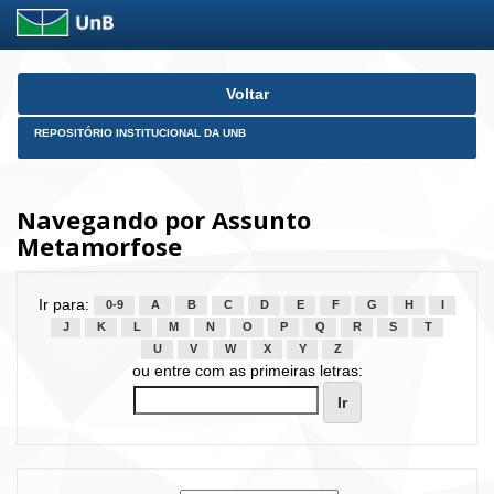
Skip
Voltar
navigation
REPOSITÓRIO INSTITUCIONAL DA UNB
Navegando por Assunto
Metamorfose
Ir para:
0-9
A
B
C
D
E
F
G
H
I
J
K
L
M
N
O
P
Q
R
S
T
U
V
W
X
Y
Z
ou entre com as primeiras letras: