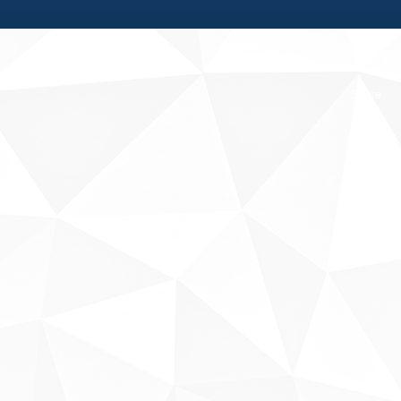
Fale conosco
Sobre