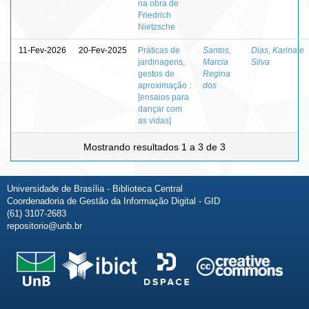
na obra de
Friedrich
Nietzsche
11-Fev-2026
20-Fev-2025
Práticas de
Santos,
Dias, Karina e
jardinagens,
Marcia
Silva
gestos de
Regina
aproximação :
dos
[ensaios para
dançar com
as vidas]
Mostrando resultados 1 a 3 de 3
Universidade de Brasília - Biblioteca Central
Coordenadoria de Gestão da Informação Digital - GID
(61) 3107-2683
repositorio@unb.br