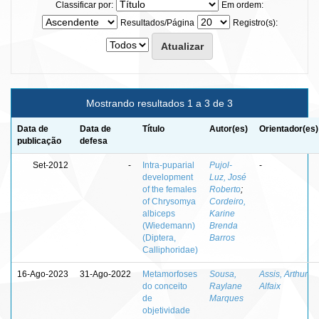
Classificar por:
Em ordem:
Resultados/Página
Registro(s):
Mostrando resultados 1 a 3 de 3
Data de
Data de
Título
Autor(es)
Orientador(es)
publicação
defesa
Set-2012
-
Intra-puparial
Pujol-
-
development
Luz, José
of the females
Roberto
;
of Chrysomya
Cordeiro,
albiceps
Karine
(Wiedemann)
Brenda
(Diptera,
Barros
Calliphoridae)
16-Ago-2023
31-Ago-2022
Metamorfoses
Sousa,
Assis, Arthur
do conceito
Raylane
Alfaix
de
Marques
objetividade