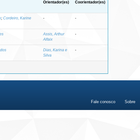
Orientador(es)
Coorientador(es)
o
;
Cordeiro, Karine
-
-
es
Assis, Arthur
-
Alfaix
 dos
Dias, Karina e
-
Silva
Fale conosco
Sobre