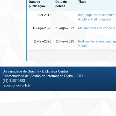
Data de
Data de
Título
publicação
defesa
Set-2012
-
Intra-puparial developmen
(Diptera, Calliphoridae)
16-Ago-2023
31-Ago-2022
Metamorfoses do conceito 
11-Fev-2026
20-Fev-2025
Práticas de jardinagens, 
vidas]
Universidade de Brasília - Biblioteca Central
Coordenadoria de Gestão da Informação Digital - GID
(61) 3107-2683
repositorio@unb.br