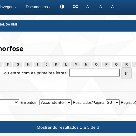
Navegar
Documentos
A-
A
A+
NAL DA UNB
morfose
F
G
H
I
J
K
L
M
N
O
P
Q
R
ou entre com as primeiras letras:
Em ordem:
Resultados/Página
Registro(
Mostrando resultados 1 a 3 de 3