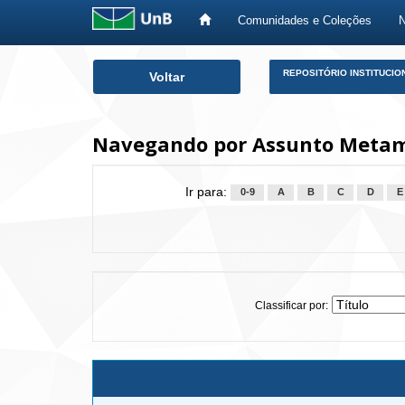
Comunidades e Coleções
Skip
REPOSITÓRIO INSTITUCIO
Voltar
navigation
Navegando por Assunto Meta
Ir para:
0-9
A
B
C
D
E
Classificar por: