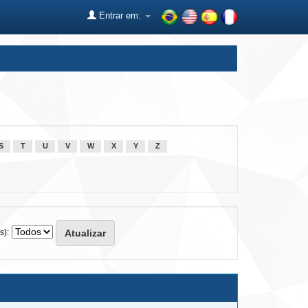
Entrar em:
S
T
U
V
W
X
Y
Z
s):