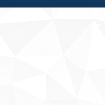
Fale conosco
Sobre