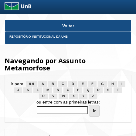
Skip
Voltar
navigation
REPOSITÓRIO INSTITUCIONAL DA UNB
Navegando por Assunto
Metamorfose
Ir para:
0-9
A
B
C
D
E
F
G
H
I
J
K
L
M
N
O
P
Q
R
S
T
U
V
W
X
Y
Z
ou entre com as primeiras letras: