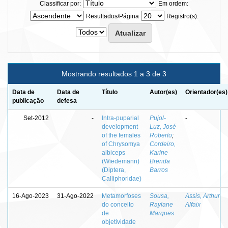
Classificar por:
Em ordem:
Resultados/Página
Registro(s):
Mostrando resultados 1 a 3 de 3
Data de
Data de
Título
Autor(es)
Orientador(es)
publicação
defesa
Set-2012
-
Intra-puparial
Pujol-
-
development
Luz, José
of the females
Roberto
;
of Chrysomya
Cordeiro,
albiceps
Karine
(Wiedemann)
Brenda
(Diptera,
Barros
Calliphoridae)
16-Ago-2023
31-Ago-2022
Metamorfoses
Sousa,
Assis, Arthur
do conceito
Raylane
Alfaix
de
Marques
objetividade