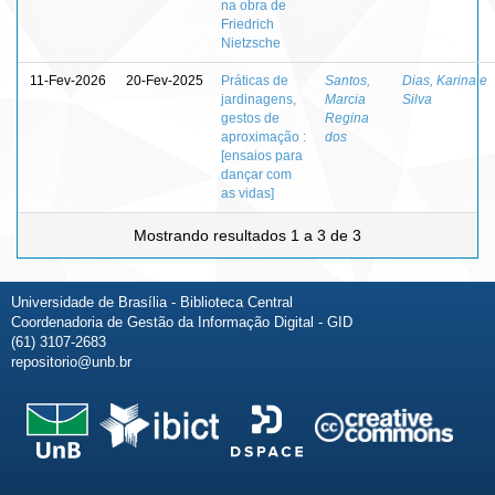
na obra de
Friedrich
Nietzsche
11-Fev-2026
20-Fev-2025
Práticas de
Santos,
Dias, Karina e
jardinagens,
Marcia
Silva
gestos de
Regina
aproximação :
dos
[ensaios para
dançar com
as vidas]
Mostrando resultados 1 a 3 de 3
Universidade de Brasília - Biblioteca Central
Coordenadoria de Gestão da Informação Digital - GID
(61) 3107-2683
repositorio@unb.br