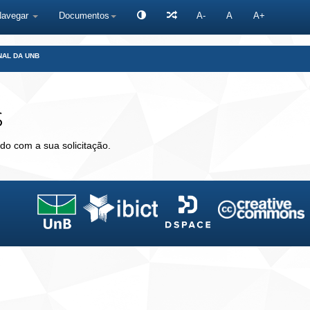
Navegar
Documentos
A-
A
A+
NAL DA UNB
s
do com a sua solicitação.