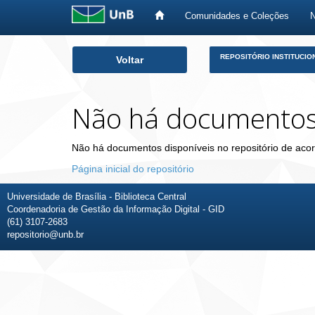
Comunidades e Coleções
Skip
REPOSITÓRIO INSTITUCIO
Voltar
navigation
Não há documento
Não há documentos disponíveis no repositório de acor
Página inicial do repositório
Universidade de Brasília - Biblioteca Central
Coordenadoria de Gestão da Informação Digital - GID
(61) 3107-2683
repositorio@unb.br