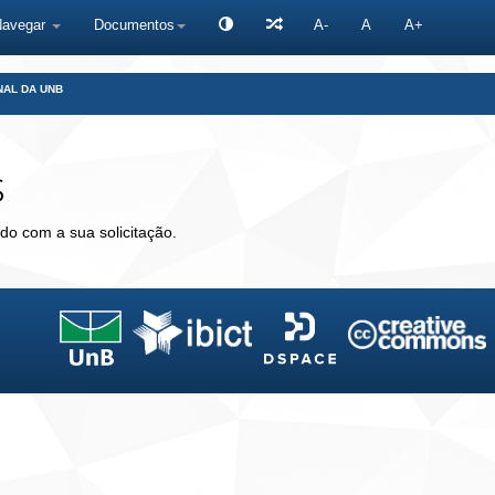
Navegar
Documentos
A-
A
A+
NAL DA UNB
s
do com a sua solicitação.