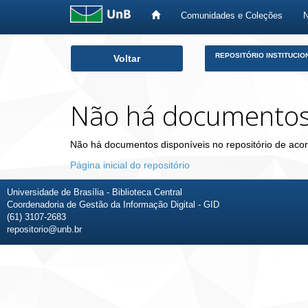
Comunidades e Coleções
Skip
REPOSITÓRIO INSTITUCIO
Voltar
navigation
Não há documento
Não há documentos disponíveis no repositório de acor
Página inicial do repositório
Universidade de Brasília - Biblioteca Central
Coordenadoria de Gestão da Informação Digital - GID
(61) 3107-2683
repositorio@unb.br