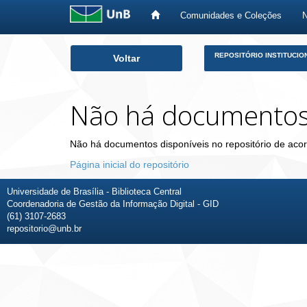
Comunidades e Coleções
Skip
REPOSITÓRIO INSTITUCIO
Voltar
navigation
Não há documento
Não há documentos disponíveis no repositório de acor
Página inicial do repositório
Universidade de Brasília - Biblioteca Central
Coordenadoria de Gestão da Informação Digital - GID
(61) 3107-2683
repositorio@unb.br