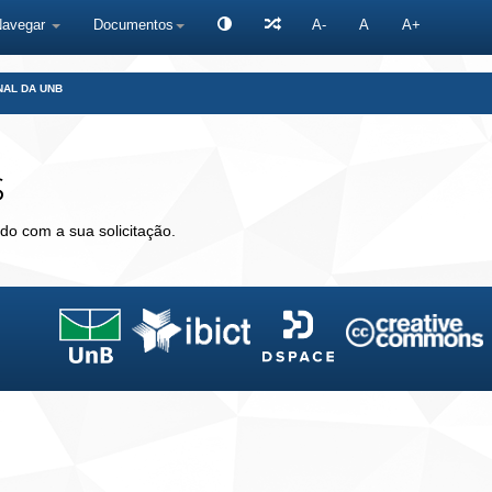
Navegar
Documentos
A-
A
A+
NAL DA UNB
s
do com a sua solicitação.