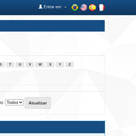
Entrar em:
S
T
U
V
W
X
Y
Z
s):