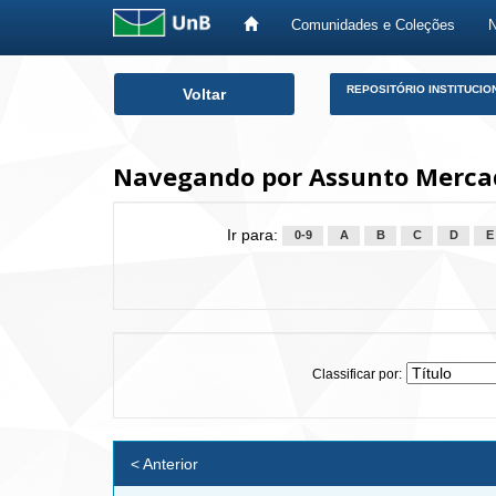
Comunidades e Coleções
Skip
REPOSITÓRIO INSTITUCIO
Voltar
navigation
Navegando por Assunto Mercado
Ir para:
0-9
A
B
C
D
E
Classificar por:
< Anterior