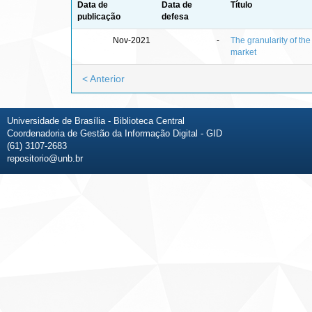
Data de
Data de
Título
publicação
defesa
Nov-2021
-
The granularity of th
market
< Anterior
Universidade de Brasília - Biblioteca Central
Coordenadoria de Gestão da Informação Digital - GID
(61) 3107-2683
repositorio@unb.br