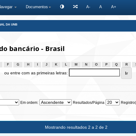
Navegar
Documentos
A-
A
A+
NAL DA UNB
 bancário - Brasil
F
G
H
I
J
K
L
M
N
O
P
Q
R
ou entre com as primeiras letras:
Em ordem:
Resultados/Página
Registro(
Mostrando resultados 2 a 2 de 2