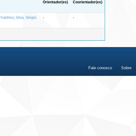
Orientador(es)
Coorientador(es)
 Yukihiro
;
Silva, Sérgio
-
-
Fale conosco
Sobre