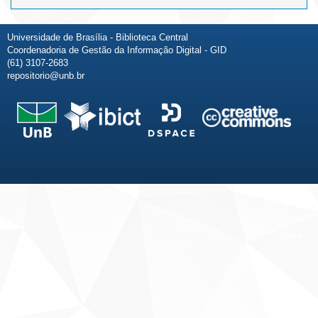
Universidade de Brasília - Biblioteca Central
Coordenadoria de Gestão da Informação Digital - GID
(61) 3107-2683
repositorio@unb.br
Fale conosco
Sobre