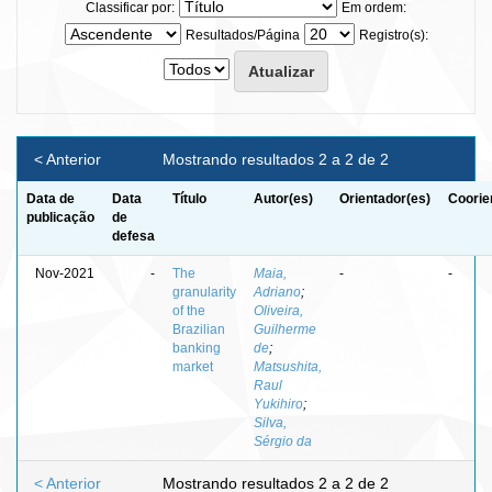
Classificar por:
Em ordem:
Resultados/Página
Registro(s):
< Anterior
Mostrando resultados 2 a 2 de 2
Data de
Data
Título
Autor(es)
Orientador(es)
Coorie
publicação
de
defesa
Nov-2021
-
The
Maia,
-
-
granularity
Adriano
;
of the
Oliveira,
Brazilian
Guilherme
banking
de
;
market
Matsushita,
Raul
Yukihiro
;
Silva,
Sérgio da
< Anterior
Mostrando resultados 2 a 2 de 2