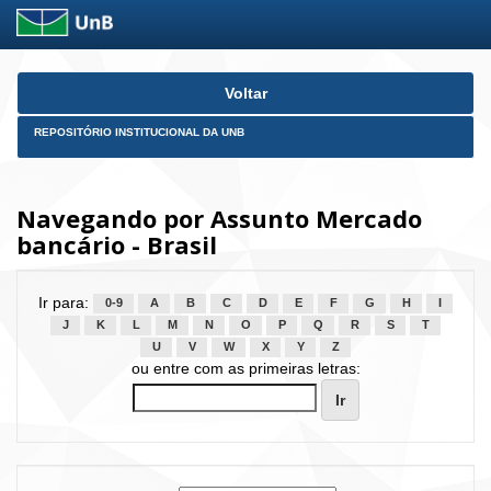
Skip
Voltar
navigation
REPOSITÓRIO INSTITUCIONAL DA UNB
Navegando por Assunto Mercado
bancário - Brasil
Ir para:
0-9
A
B
C
D
E
F
G
H
I
J
K
L
M
N
O
P
Q
R
S
T
U
V
W
X
Y
Z
ou entre com as primeiras letras: