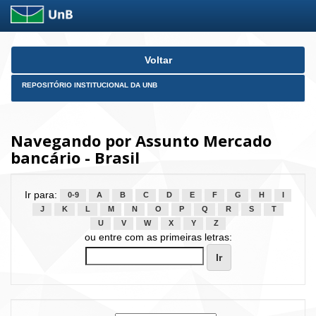
Skip
Voltar
navigation
REPOSITÓRIO INSTITUCIONAL DA UNB
Navegando por Assunto Mercado
bancário - Brasil
Ir para:
0-9
A
B
C
D
E
F
G
H
I
J
K
L
M
N
O
P
Q
R
S
T
U
V
W
X
Y
Z
ou entre com as primeiras letras: