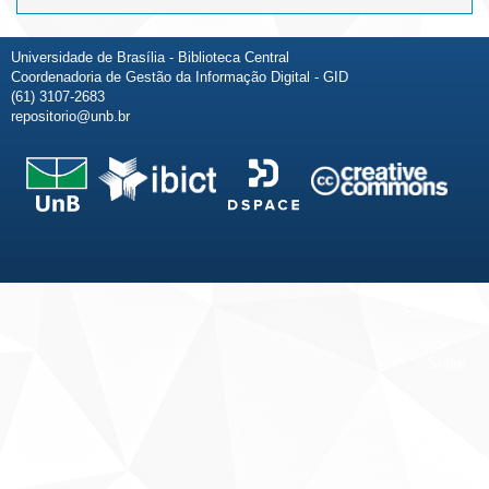
Universidade de Brasília - Biblioteca Central
Coordenadoria de Gestão da Informação Digital - GID
(61) 3107-2683
repositorio@unb.br
Fale conosco
Sobre