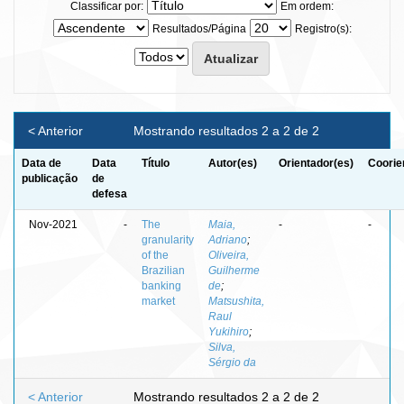
Classificar por:
Em ordem:
Resultados/Página
Registro(s):
< Anterior
Mostrando resultados 2 a 2 de 2
Data de
Data
Título
Autor(es)
Orientador(es)
Coorie
publicação
de
defesa
Nov-2021
-
The
Maia,
-
-
granularity
Adriano
;
of the
Oliveira,
Brazilian
Guilherme
banking
de
;
market
Matsushita,
Raul
Yukihiro
;
Silva,
Sérgio da
< Anterior
Mostrando resultados 2 a 2 de 2