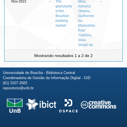
Nov-2021
-
The
Maia,
-
granularity
Adriano
;
of the
Oliveira,
Brazilian
Guilherme
banking
de
;
market
Matsushita,
Raul
Yukihiro
;
Silva,
Sérgio da
Mostrando resultados 1 a 2 de 2
Universidade de Brasília - Biblioteca Central
Coordenadoria de Gestão da Informação Digital - GID
(61) 3107-2683
repositorio@unb.br