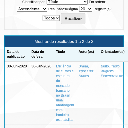
Classificar por:
Em ordem:
Resultados/Página
Registro(s):
Mostrando resultados 1 a 2 de 2
Data de
Data de
Título
Autor(es)
Orientador(es)
publicação
defesa
30-Jun-2020
30-Jan-2020
Eficiência
Braga,
Britto, Paulo
de custos e
Ygor Luiz
Augusto
estrutura
Nunes
Pettenuzzo de
do
mercado
bancário
no Brasil :
uma
abordagem
com
fronteira
estocástica