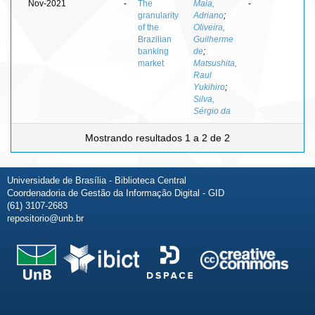
Nov-2021
-
The
Maia,
-
granularity
Adriano
;
of the
Oliveira,
Brazilian
Guilherme
banking
de
;
market
Matsushita,
Raul
Yukihiro
;
Silva,
Sérgio da
Mostrando resultados 1 a 2 de 2
Universidade de Brasília - Biblioteca Central
Coordenadoria de Gestão da Informação Digital - GID
(61) 3107-2683
repositorio@unb.br