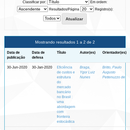
Classificar por:
Em ordem:
Resultados/Página
Registro(s):
Mostrando resultados 1 a 2 de 2
Data de
Data de
Título
Autor(es)
Orientador(es)
publicação
defesa
30-Jun-2020
30-Jan-2020
Eficiência
Braga,
Britto, Paulo
de custos e
Ygor Luiz
Augusto
estrutura
Nunes
Pettenuzzo de
do
mercado
bancário
no Brasil :
uma
abordagem
com
fronteira
estocástica