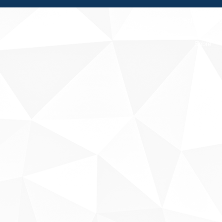
Fale conosco
Sobre