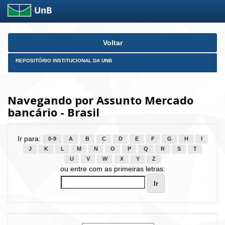
Skip
Voltar
navigation
REPOSITÓRIO INSTITUCIONAL DA UNB
Navegando por Assunto Mercado
bancário - Brasil
Ir para:
0-9
A
B
C
D
E
F
G
H
I
J
K
L
M
N
O
P
Q
R
S
T
U
V
W
X
Y
Z
ou entre com as primeiras letras: