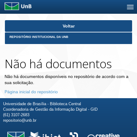
Skip
Voltar
navigation
REPOSITÓRIO INSTITUCIONAL DA UNB
Não há documentos
Não há documentos disponíveis no repositório de acordo com a
sua solicitação.
Página inicial do repositório
Universidade de Brasília - Biblioteca Central
Coordenadoria de Gestão da Informação Digital - GID
(61) 3107-2683
repositorio@unb.br