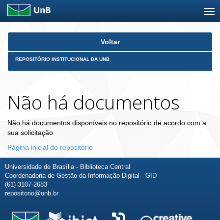
Skip
Voltar
navigation
REPOSITÓRIO INSTITUCIONAL DA UNB
Não há documentos
Não há documentos disponíveis no repositório de acordo com a
sua solicitação.
Página inicial do repositório
Universidade de Brasília - Biblioteca Central
Coordenadoria de Gestão da Informação Digital - GID
(61) 3107-2683
repositorio@unb.br