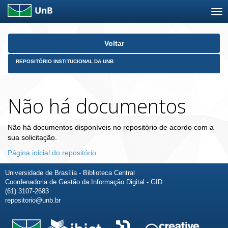
Skip
Voltar
navigation
REPOSITÓRIO INSTITUCIONAL DA UNB
Não há documentos
Não há documentos disponíveis no repositório de acordo com a
sua solicitação.
Página inicial do repositório
Universidade de Brasília - Biblioteca Central
Coordenadoria de Gestão da Informação Digital - GID
(61) 3107-2683
repositorio@unb.br