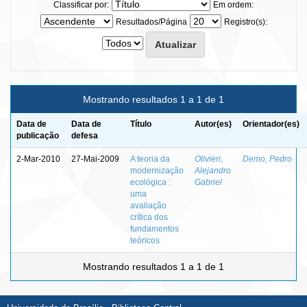
Classificar por:
Em ordem:
Resultados/Página
Registro(s):
Mostrando resultados 1 a 1 de 1
Data de
Data de
Título
Autor(es)
Orientador(es)
publicação
defesa
2-Mar-2010
27-Mai-2009
A teoria da
Olivieri,
Demo, Pedro
modernização
Alejandro
ecológica :
Gabriel
uma
avaliação
crítica dos
fundamentos
teóricos
Mostrando resultados 1 a 1 de 1