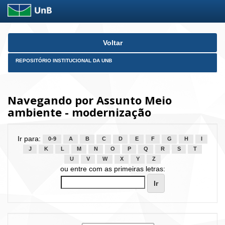
Skip
Voltar
navigation
REPOSITÓRIO INSTITUCIONAL DA UNB
Navegando por Assunto Meio
ambiente - modernização
Ir para:
0-9
A
B
C
D
E
F
G
H
I
J
K
L
M
N
O
P
Q
R
S
T
U
V
W
X
Y
Z
ou entre com as primeiras letras: