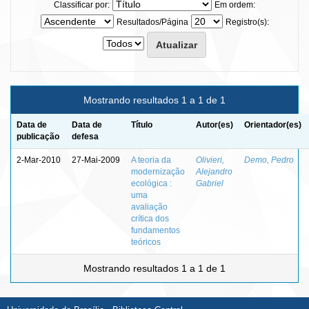
Classificar por:
Em ordem:
Resultados/Página
Registro(s):
Mostrando resultados 1 a 1 de 1
Data de
Data de
Título
Autor(es)
Orientador(es)
publicação
defesa
2-Mar-2010
27-Mai-2009
A teoria da
Olivieri,
Demo, Pedro
modernização
Alejandro
ecológica :
Gabriel
uma
avaliação
crítica dos
fundamentos
teóricos
Mostrando resultados 1 a 1 de 1