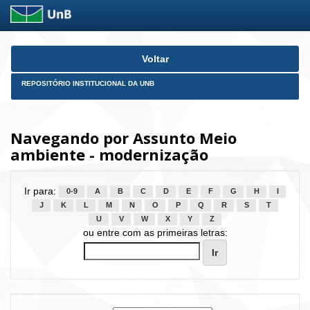
Skip
Voltar
navigation
REPOSITÓRIO INSTITUCIONAL DA UNB
Navegando por Assunto Meio
ambiente - modernização
Ir para:
0-9
A
B
C
D
E
F
G
H
I
J
K
L
M
N
O
P
Q
R
S
T
U
V
W
X
Y
Z
ou entre com as primeiras letras: