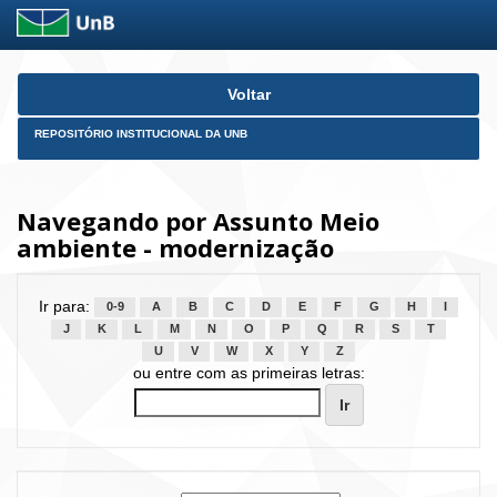
Skip
Voltar
navigation
REPOSITÓRIO INSTITUCIONAL DA UNB
Navegando por Assunto Meio
ambiente - modernização
Ir para:
0-9
A
B
C
D
E
F
G
H
I
J
K
L
M
N
O
P
Q
R
S
T
U
V
W
X
Y
Z
ou entre com as primeiras letras: