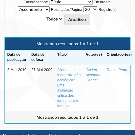
Classificar por:
Em ordem:
Resultados/Página
Registro(s):
Mostrando resultados 1 a 1 de 1
Data de
Data de
Título
Autor(es)
Orientador(es)
publicação
defesa
2-Mar-2010
27-Mai-2009
A teoria da
Olivieri,
Demo, Pedro
modernização
Alejandro
ecológica :
Gabriel
uma
avaliação
crítica dos
fundamentos
teóricos
Mostrando resultados 1 a 1 de 1