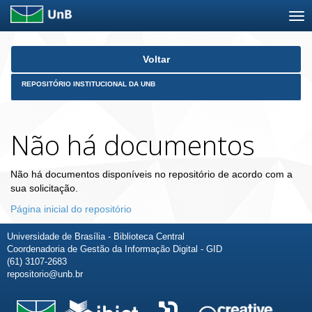
Skip
Voltar
navigation
REPOSITÓRIO INSTITUCIONAL DA UNB
Não há documentos
Não há documentos disponíveis no repositório de acordo com a
sua solicitação.
Página inicial do repositório
Universidade de Brasília - Biblioteca Central
Coordenadoria de Gestão da Informação Digital - GID
(61) 3107-2683
repositorio@unb.br