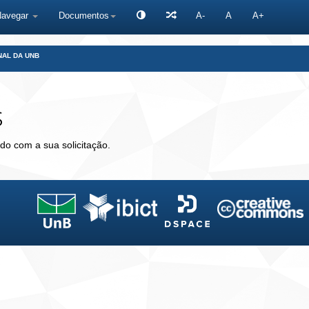
Navegar
Documentos
A-
A
A+
NAL DA UNB
s
do com a sua solicitação.