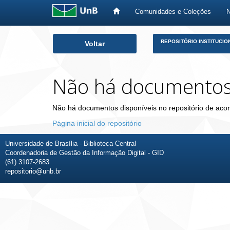
Comunidades e Coleções
Skip
REPOSITÓRIO INSTITUCIO
Voltar
navigation
Não há documento
Não há documentos disponíveis no repositório de acor
Página inicial do repositório
Universidade de Brasília - Biblioteca Central
Coordenadoria de Gestão da Informação Digital - GID
(61) 3107-2683
repositorio@unb.br