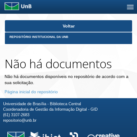
Skip
Voltar
navigation
REPOSITÓRIO INSTITUCIONAL DA UNB
Não há documentos
Não há documentos disponíveis no repositório de acordo com a
sua solicitação.
Página inicial do repositório
Universidade de Brasília - Biblioteca Central
Coordenadoria de Gestão da Informação Digital - GID
(61) 3107-2683
repositorio@unb.br