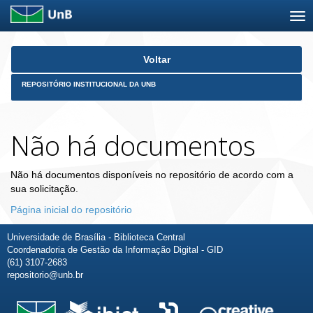
Skip
Voltar
navigation
REPOSITÓRIO INSTITUCIONAL DA UNB
Não há documentos
Não há documentos disponíveis no repositório de acordo com a
sua solicitação.
Página inicial do repositório
Universidade de Brasília - Biblioteca Central
Coordenadoria de Gestão da Informação Digital - GID
(61) 3107-2683
repositorio@unb.br