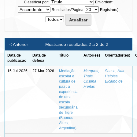
Classificar por:
Em ordem:
Resultados/Página
Registro(s):
< Anterior
Mostrando resultados 2 a 2 de 2
Data de
Data de
Título
Autor(es)
Orientador(es)
publicação
defesa
15-Jul-2026
27-Mar-2026
Mediação
Marques,
Sousa, Nair
-
escolar e
Thais
Heloisa
cultura de
Cristina
Bicalho de
paz : a
Freitas
experiência
de uma
escola
secundária
de Tigre
(Buenos
Aires,
Argentina)