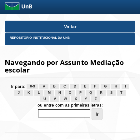
Skip
Voltar
navigation
REPOSITÓRIO INSTITUCIONAL DA UNB
Navegando por Assunto Mediação
escolar
Ir para:
0-9
A
B
C
D
E
F
G
H
I
J
K
L
M
N
O
P
Q
R
S
T
U
V
W
X
Y
Z
ou entre com as primeiras letras: