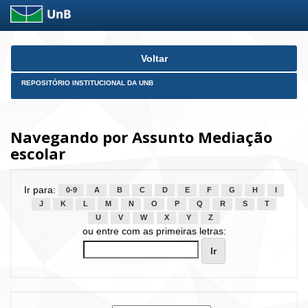
Skip
Voltar
navigation
REPOSITÓRIO INSTITUCIONAL DA UNB
Navegando por Assunto Mediação
escolar
Ir para:
0-9
A
B
C
D
E
F
G
H
I
J
K
L
M
N
O
P
Q
R
S
T
U
V
W
X
Y
Z
ou entre com as primeiras letras: