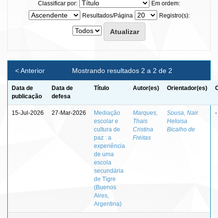
Classificar por:
Em ordem:
Resultados/Página
Registro(s):
< Anterior
Mostrando resultados 2 a 2 de 2
Data de
Data de
Título
Autor(es)
Orientador(es)
publicação
defesa
15-Jul-2026
27-Mar-2026
Mediação
Marques,
Sousa, Nair
-
escolar e
Thais
Heloisa
cultura de
Cristina
Bicalho de
paz : a
Freitas
experiência
de uma
escola
secundária
de Tigre
(Buenos
Aires,
Argentina)