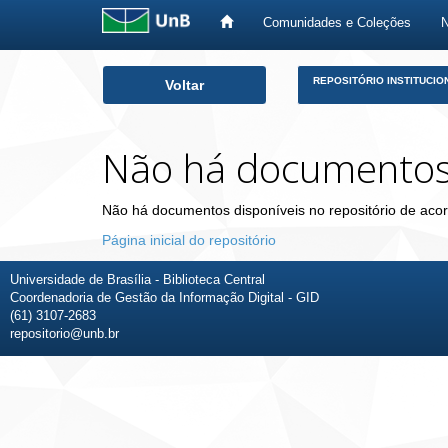
Comunidades e Coleções
Skip
REPOSITÓRIO INSTITUCIO
Voltar
navigation
Não há documento
Não há documentos disponíveis no repositório de acor
Página inicial do repositório
Universidade de Brasília - Biblioteca Central
Coordenadoria de Gestão da Informação Digital - GID
(61) 3107-2683
repositorio@unb.br