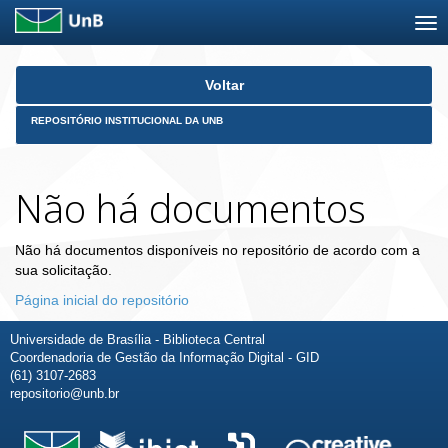
Skip
Voltar
navigation
REPOSITÓRIO INSTITUCIONAL DA UNB
Não há documentos
Não há documentos disponíveis no repositório de acordo com a
sua solicitação.
Página inicial do repositório
Universidade de Brasília - Biblioteca Central
Coordenadoria de Gestão da Informação Digital - GID
(61) 3107-2683
repositorio@unb.br