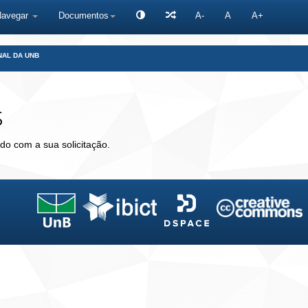
Navegar
Documentos
A-
A
A+
NAL DA UNB
s
do com a sua solicitação.