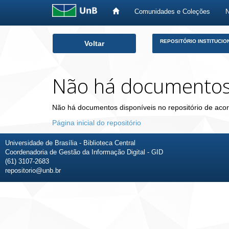
Comunidades e Coleções
Skip
REPOSITÓRIO INSTITUCIO
Voltar
navigation
Não há documento
Não há documentos disponíveis no repositório de acor
Página inicial do repositório
Universidade de Brasília - Biblioteca Central
Coordenadoria de Gestão da Informação Digital - GID
(61) 3107-2683
repositorio@unb.br