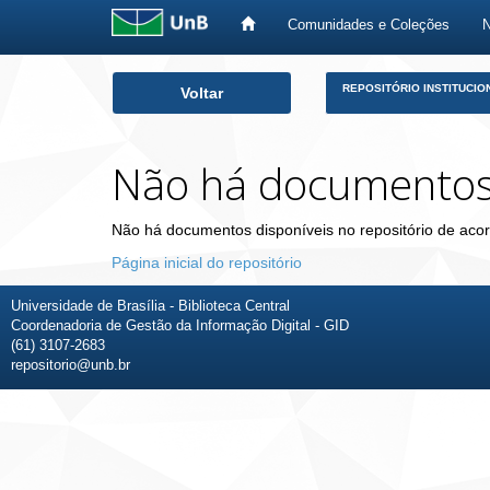
Comunidades e Coleções
Skip
REPOSITÓRIO INSTITUCIO
Voltar
navigation
Não há documento
Não há documentos disponíveis no repositório de acor
Página inicial do repositório
Universidade de Brasília - Biblioteca Central
Coordenadoria de Gestão da Informação Digital - GID
(61) 3107-2683
repositorio@unb.br