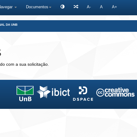
Navegar
Documentos
A-
A
A+
NAL DA UNB
s
do com a sua solicitação.