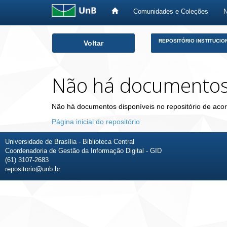
Comunidades e Coleções
Skip
REPOSITÓRIO INSTITUCIO
Voltar
navigation
Não há documento
Não há documentos disponíveis no repositório de acor
Página inicial do repositório
Universidade de Brasília - Biblioteca Central
Coordenadoria de Gestão da Informação Digital - GID
(61) 3107-2683
repositorio@unb.br