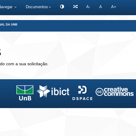
Navegar
Documentos
A-
A
A+
NAL DA UNB
s
do com a sua solicitação.