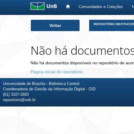
Comunidades e Coleções
Skip
REPOSITÓRIO INSTITUCIO
Voltar
navigation
Não há documento
Não há documentos disponíveis no repositório de acor
Página inicial do repositório
Universidade de Brasília - Biblioteca Central
Coordenadoria de Gestão da Informação Digital - GID
(61) 3107-2683
repositorio@unb.br