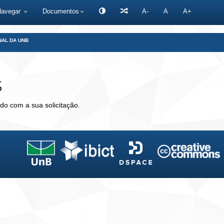
Navegar
Documentos
A-
A
A+
NAL DA UNB
s
do com a sua solicitação.