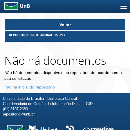
Skip
Voltar
navigation
REPOSITÓRIO INSTITUCIONAL DA UNB
Não há documentos
Não há documentos disponíveis no repositório de acordo com a
sua solicitação.
Página inicial do repositório
Universidade de Brasília - Biblioteca Central
Coordenadoria de Gestão da Informação Digital - GID
(61) 3107-2683
repositorio@unb.br