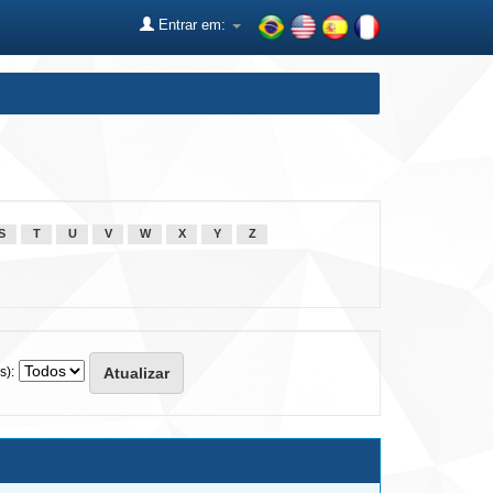
Entrar em:
S
T
U
V
W
X
Y
Z
s):