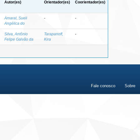
Autor(es)
Orientador(es)
Coorientador(es)
Amaral, Sueli
-
-
Angélica do
Silva, Antônio
Tarapanoff,
-
Felipe Galvão da
Kira
Fale conosco
Sobre