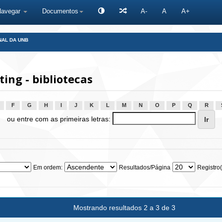
Navegar
Documentos
A-
A
A+
NAL DA UNB
ng - bibliotecas
F
G
H
I
J
K
L
M
N
O
P
Q
R
ou entre com as primeiras letras:
Em ordem:
Resultados/Página
Registro(
Mostrando resultados 2 a 3 de 3