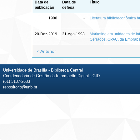
Data de
Data de
Título
publicação
defesa
1996
-
Literatura biblioteconômica b
20-Dez-2019
21-Ago-1998
Marketing em unidades de inf
Cerrados, CPAC, da Embrapa :
< Anterior
Universidade de Brasília - Biblioteca Central
Coordenadoria de Gestão da Informação Digital - GID
(61) 3107-2683
repositorio@unb.br