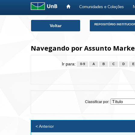
Comunidades e Coleções
Skip
REPOSITÓRIO INSTITUCIO
Voltar
navigation
Navegando por Assunto Marketi
Ir para:
0-9
A
B
C
D
E
Classificar por:
< Anterior