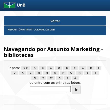
Skip
Voltar
navigation
REPOSITÓRIO INSTITUCIONAL DA UNB
Navegando por Assunto Marketing -
bibliotecas
Ir para:
0-9
A
B
C
D
E
F
G
H
I
J
K
L
M
N
O
P
Q
R
S
T
U
V
W
X
Y
Z
ou entre com as primeiras letras: