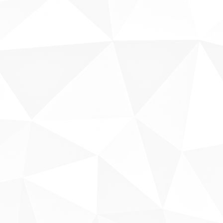
Fale conosco
Sobre