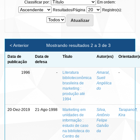
Classificar por:
Em ordem:
Resultados/Página
Registro(s):
< Anterior
Mostrando resultados 2 a 3 de 3
Data de
Data de
Título
Autor(es)
Orientador(
publicação
defesa
1996
-
Literatura
Amaral,
-
biblioteconômica
Sueli
brasileira de
Angélica
marketing :
do
produção até
1994
20-Dez-2019
21-Ago-1998
Marketing em
Silva,
Tarapanoff,
unidades de
Antônio
Kira
informação :
Felipe
estudo de caso
Galvão
na biblioteca do
da
Centro de