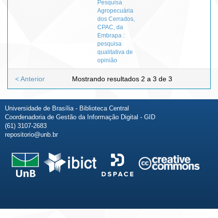
Pesquisa
Agropecuária
dos Cerrados,
CPAC, da
Embrapa :
pesquisa
qualitativa de
opinião
< Anterior
Mostrando resultados 2 a 3 de 3
Universidade de Brasília - Biblioteca Central
Coordenadoria de Gestão da Informação Digital - GID
(61) 3107-2683
repositorio@unb.br