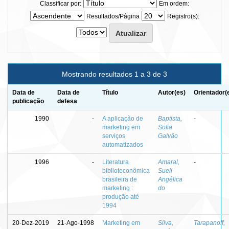
Classificar por:
Em ordem:
Resultados/Página
Registro(s):
Mostrando resultados 1 a 3 de 3
Data de
Data de
Título
Autor(es)
Orientador(
publicação
defesa
1990
-
A aplicação de
Baptista,
-
marketing em
Sofia
serviços
Galvão
automatizados
1996
-
Literatura
Amaral,
-
biblioteconômica
Sueli
brasileira de
Angélica
marketing :
do
produção até
1994
20-Dez-2019
21-Ago-1998
Marketing em
Silva,
Tarapanoff,