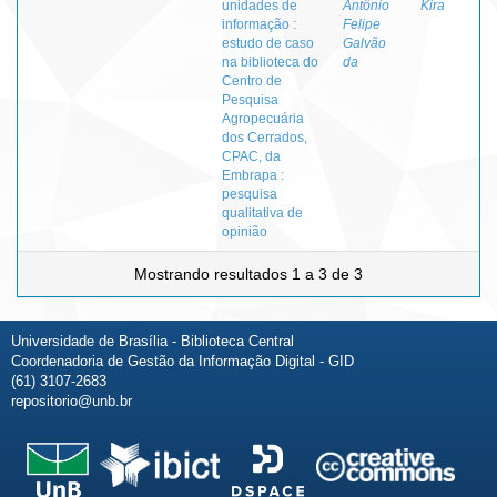
unidades de
Antônio
Kira
informação :
Felipe
estudo de caso
Galvão
na biblioteca do
da
Centro de
Pesquisa
Agropecuária
dos Cerrados,
CPAC, da
Embrapa :
pesquisa
qualitativa de
opinião
Mostrando resultados 1 a 3 de 3
Universidade de Brasília - Biblioteca Central
Coordenadoria de Gestão da Informação Digital - GID
(61) 3107-2683
repositorio@unb.br