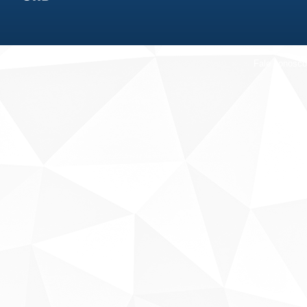
Fale conosco
Sobre