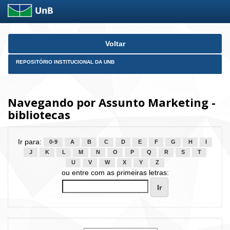
Skip
Voltar
navigation
REPOSITÓRIO INSTITUCIONAL DA UNB
Navegando por Assunto Marketing -
bibliotecas
Ir para:
0-9
A
B
C
D
E
F
G
H
I
J
K
L
M
N
O
P
Q
R
S
T
U
V
W
X
Y
Z
ou entre com as primeiras letras: