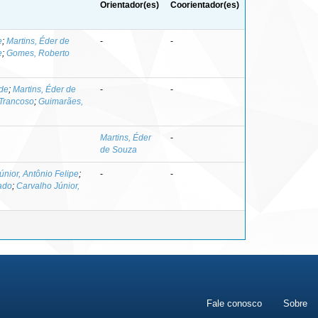
Orientador(es)
Coorientador(es)
e
;
Martins, Éder de
-
-
e
;
Gomes, Roberto
 de
;
Martins, Éder de
-
-
Trancoso
;
Guimarães,
Martins, Éder
-
de Souza
únior, Antônio Felipe
;
-
-
ado
;
Carvalho Júnior,
Fale conosco
Sobre