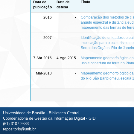
Data de
Data de
Título
publicação
defesa
2016
-
Comparação dos métodos de clas
ângulo espectral e distância euc
mapeamento das formas de terr
2007
-
Identificação de unidades de p
implicação para o ecoturismo n
Serra dos Órgãos, Rio de Janeir
7-Abr-2016
4-Ago-2015
Mapeamento geomorfológico apl
uso e cobertura da terra no Plan
Mar-2013
-
Mapeamento geomorfológico da b
do Rio São Bartolomeu, escala 
Universidade de Brasília - Biblioteca Central
Coordenadoria de Gestão da Informação Digital - GID
(61) 3107-2683
repositorio@unb.br