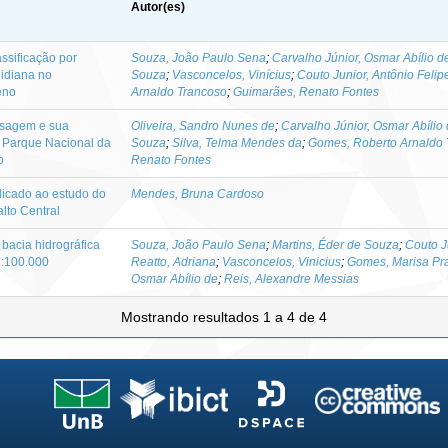
Autor(es)
sificação por
Souza, João Paulo Sena
;
Carvalho Júnior, Osmar Abílio d
lidiana no
Souza
;
Vasconcelos, Vinícius
;
Couto Junior, Antônio Felip
eno
Arnaldo Trancoso
;
Guimarães, Renato Fontes
aisagem e sua
Oliveira, Sandro Nunes de
;
Carvalho Júnior, Osmar Abílio
o Parque Nacional da
Souza
;
Silva, Telma Mendes da
;
Gomes, Roberto Arnaldo 
o
Renato Fontes
icado ao estudo do
Mendes, Bruna Cardoso
alto Central
acia hidrográfica
Souza, João Paulo Sena
;
Martins, Éder de Souza
;
Couto J
1:100.000
Reatto, Adriana
;
Vasconcelos, Vinicius
;
Gomes, Marisa Pr
Osmar Abílio de
;
Reis, Alexandre Messias
Mostrando resultados 1 a 4 de 4