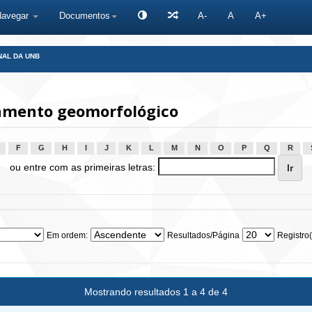
Navegar
Documentos
A-
A
A+
NAL DA UNB
mento geomorfológico
F
G
H
I
J
K
L
M
N
O
P
Q
R
ou entre com as primeiras letras:
Em ordem:
Resultados/Página
Registro(
Mostrando resultados 1 a 4 de 4