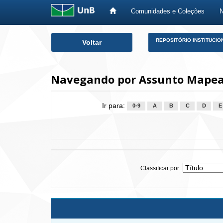
Comunidades e Coleções
Skip
REPOSITÓRIO INSTITUCIO
Voltar
navigation
Navegando por Assunto Mapea
Ir para:
0-9
A
B
C
D
E
Classificar por: