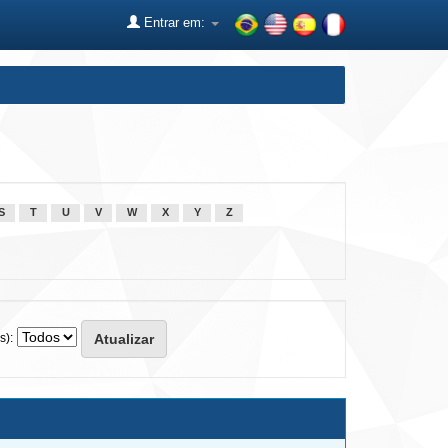
Entrar em:
S
T
U
V
W
X
Y
Z
s):