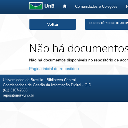
Comunidades e Coleções
Skip
REPOSITÓRIO INSTITUCIO
Voltar
navigation
Não há documento
Não há documentos disponíveis no repositório de acor
Página inicial do repositório
Universidade de Brasília - Biblioteca Central
Coordenadoria de Gestão da Informação Digital - GID
(61) 3107-2683
repositorio@unb.br