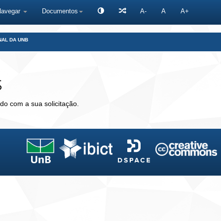
Navegar
Documentos
A-
A
A+
NAL DA UNB
s
do com a sua solicitação.