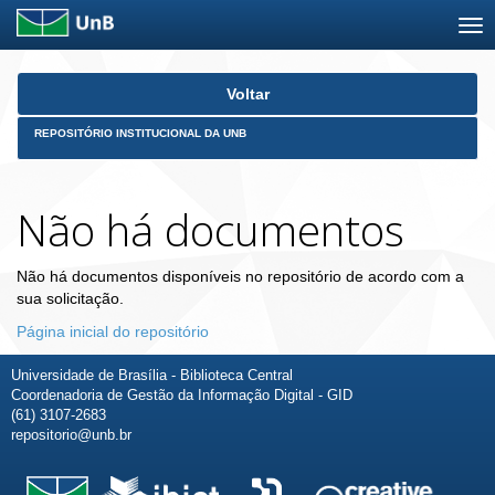
Skip
Voltar
navigation
REPOSITÓRIO INSTITUCIONAL DA UNB
Não há documentos
Não há documentos disponíveis no repositório de acordo com a
sua solicitação.
Página inicial do repositório
Universidade de Brasília - Biblioteca Central
Coordenadoria de Gestão da Informação Digital - GID
(61) 3107-2683
repositorio@unb.br