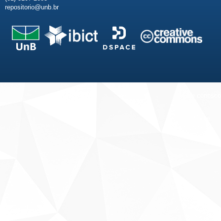
repositorio@unb.br
Fale conosco
Sobre