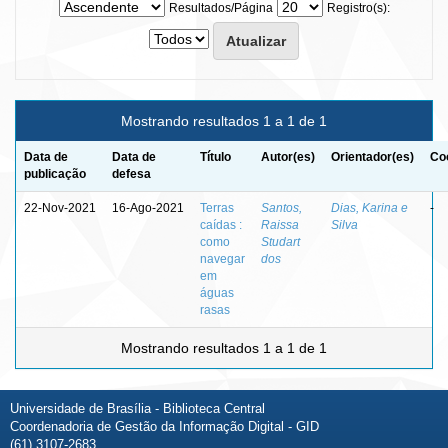
Resultados/Página
Registro(s):
Mostrando resultados 1 a 1 de 1
Data de
Data de
Título
Autor(es)
Orientador(es)
Co
publicação
defesa
22-Nov-2021
16-Ago-2021
Terras
Santos,
Dias, Karina e
-
caídas :
Raissa
Silva
como
Studart
navegar
dos
em
águas
rasas
Mostrando resultados 1 a 1 de 1
Universidade de Brasília - Biblioteca Central
Coordenadoria de Gestão da Informação Digital - GID
(61) 3107-2683