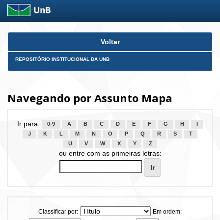
Skip
Voltar
navigation
REPOSITÓRIO INSTITUCIONAL DA UNB
Navegando por Assunto Mapa
Ir para:
0-9
A
B
C
D
E
F
G
H
I
J
K
L
M
N
O
P
Q
R
S
T
U
V
W
X
Y
Z
ou entre com as primeiras letras:
Classificar por:
Em ordem: