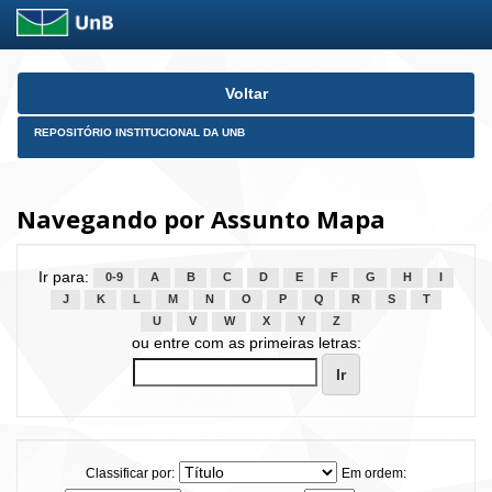
Skip
Voltar
navigation
REPOSITÓRIO INSTITUCIONAL DA UNB
Navegando por Assunto Mapa
Ir para:
0-9
A
B
C
D
E
F
G
H
I
J
K
L
M
N
O
P
Q
R
S
T
U
V
W
X
Y
Z
ou entre com as primeiras letras:
Classificar por:
Em ordem: