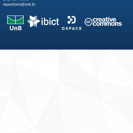
repositorio@unb.br
Fale conosco
Sobre