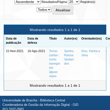
Resultados/Página
Registro(s):
Mostrando resultados 1 a 1 de 1
Data de
Data de
Título
Autor(es)
Orientador(es)
Co
publicação
defesa
22-Nov-2021
16-Ago-2021
Terras
Santos,
Dias, Karina e
-
caídas :
Raissa
Silva
como
Studart
navegar
dos
em
águas
rasas
Mostrando resultados 1 a 1 de 1
Universidade de Brasília - Biblioteca Central
Coordenadoria de Gestão da Informação Digital - GID
(61) 3107-2683