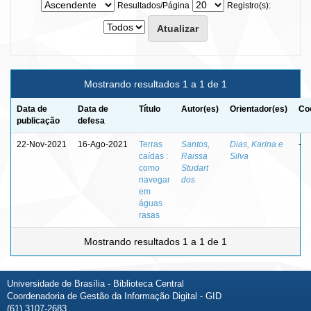
Resultados/Página
Registro(s):
Mostrando resultados 1 a 1 de 1
Data de
Data de
Título
Autor(es)
Orientador(es)
Co
publicação
defesa
22-Nov-2021
16-Ago-2021
Terras
Santos,
Dias, Karina e
-
caídas :
Raissa
Silva
como
Studart
navegar
dos
em
águas
rasas
Mostrando resultados 1 a 1 de 1
Universidade de Brasília - Biblioteca Central
Coordenadoria de Gestão da Informação Digital - GID
(61) 3107-2683