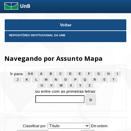
Skip
Voltar
navigation
REPOSITÓRIO INSTITUCIONAL DA UNB
Navegando por Assunto Mapa
Ir para:
0-9
A
B
C
D
E
F
G
H
I
J
K
L
M
N
O
P
Q
R
S
T
U
V
W
X
Y
Z
ou entre com as primeiras letras:
Classificar por:
Em ordem: