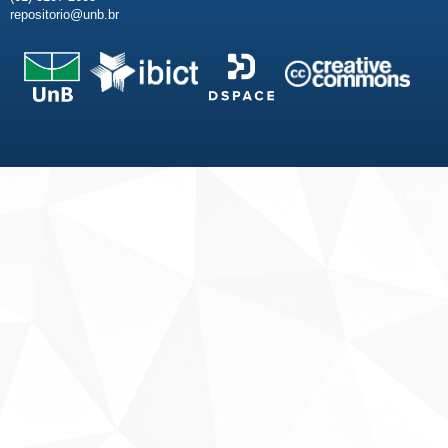
repositorio@unb.br
Fale conosco
Sobre