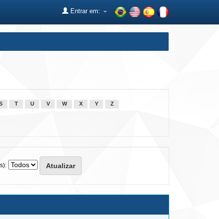
Entrar em:
S
T
U
V
W
X
Y
Z
s):