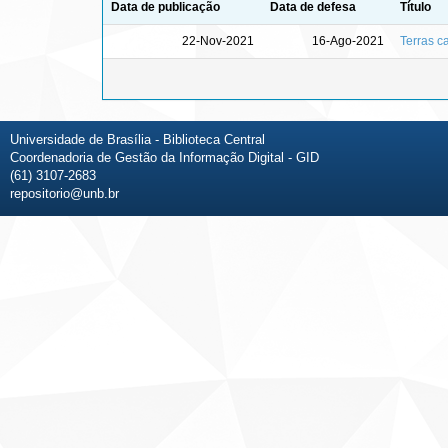
Data de publicação
Data de defesa
Título
22-Nov-2021
16-Ago-2021
Terras c
Universidade de Brasília - Biblioteca Central
Coordenadoria de Gestão da Informação Digital - GID
(61) 3107-2683
repositorio@unb.br