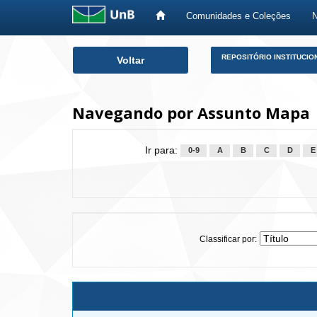
Comunidades e Coleções
Skip
REPOSITÓRIO INSTITUCIO
Voltar
navigation
Navegando por Assunto Mapa
Ir para:
0-9
A
B
C
D
E
Classificar por: