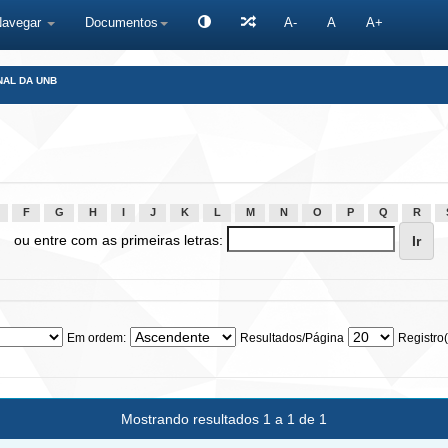
Navegar
Documentos
A-
A
A+
NAL DA UNB
F
G
H
I
J
K
L
M
N
O
P
Q
R
ou entre com as primeiras letras:
Em ordem:
Resultados/Página
Registro(
Mostrando resultados 1 a 1 de 1