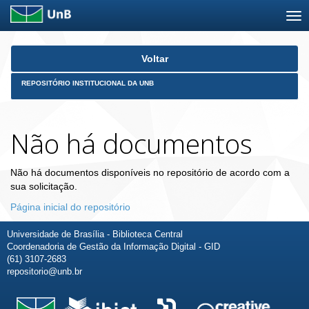
Skip
Voltar
navigation
REPOSITÓRIO INSTITUCIONAL DA UNB
Não há documentos
Não há documentos disponíveis no repositório de acordo com a
sua solicitação.
Página inicial do repositório
Universidade de Brasília - Biblioteca Central
Coordenadoria de Gestão da Informação Digital - GID
(61) 3107-2683
repositorio@unb.br