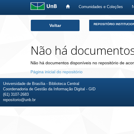
Comunidades e Coleções
Skip
REPOSITÓRIO INSTITUCIO
Voltar
navigation
Não há documento
Não há documentos disponíveis no repositório de acor
Página inicial do repositório
Universidade de Brasília - Biblioteca Central
Coordenadoria de Gestão da Informação Digital - GID
(61) 3107-2683
repositorio@unb.br