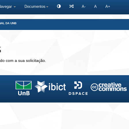
Navegar
Documentos
A-
A
A+
NAL DA UNB
s
do com a sua solicitação.