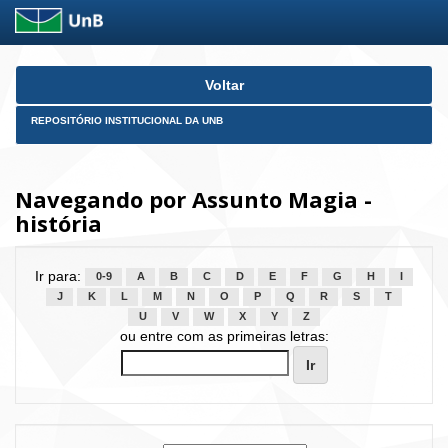
Skip
Voltar
navigation
REPOSITÓRIO INSTITUCIONAL DA UNB
Navegando por Assunto Magia -
história
Ir para:
0-9
A
B
C
D
E
F
G
H
I
J
K
L
M
N
O
P
Q
R
S
T
U
V
W
X
Y
Z
ou entre com as primeiras letras: