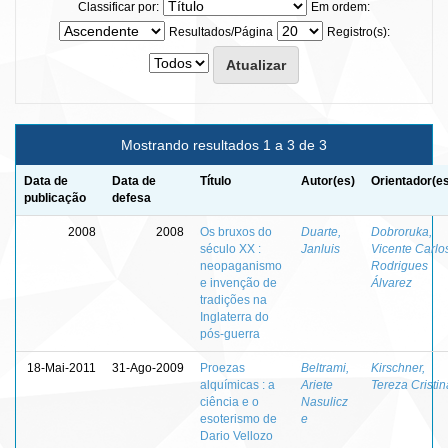
Classificar por:
Em ordem:
Resultados/Página
Registro(s):
Mostrando resultados 1 a 3 de 3
Data de
Data de
Título
Autor(es)
Orientador(e
publicação
defesa
2008
2008
Os bruxos do
Duarte,
Dobroruka,
século XX :
Janluis
Vicente Carlo
neopaganismo
Rodrigues
e invenção de
Álvarez
tradições na
Inglaterra do
pós-guerra
18-Mai-2011
31-Ago-2009
Proezas
Beltrami,
Kirschner,
alquímicas : a
Ariete
Tereza Cristin
ciência e o
Nasulicz
esoterismo de
e
Dario Vellozo