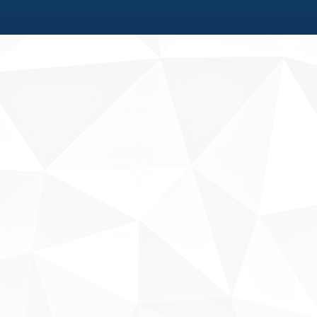
Fale conosco
Sobre