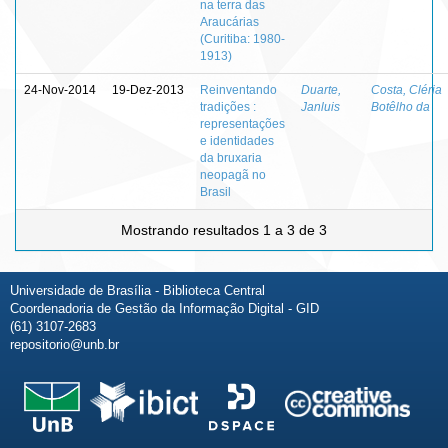
na terra das
Araucárias
(Curitiba: 1980-
1913)
24-Nov-2014
19-Dez-2013
Reinventando
Duarte,
Costa, Cléria
tradições :
Janluis
Botêlho da
representações
e identidades
da bruxaria
neopagã no
Brasil
Mostrando resultados 1 a 3 de 3
Universidade de Brasília - Biblioteca Central
Coordenadoria de Gestão da Informação Digital - GID
(61) 3107-2683
repositorio@unb.br