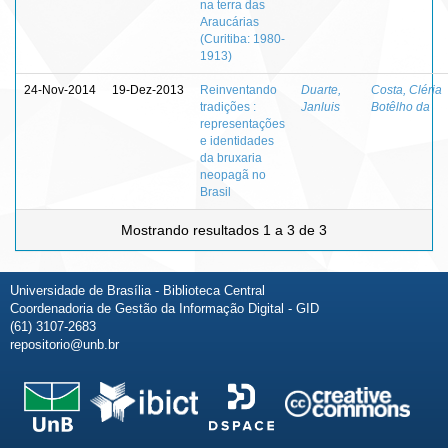
na terra das
Araucárias
(Curitiba: 1980-
1913)
24-Nov-2014
19-Dez-2013
Reinventando
Duarte,
Costa, Cléria
tradições :
Janluis
Botêlho da
representações
e identidades
da bruxaria
neopagã no
Brasil
Mostrando resultados 1 a 3 de 3
Universidade de Brasília - Biblioteca Central
Coordenadoria de Gestão da Informação Digital - GID
(61) 3107-2683
repositorio@unb.br