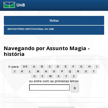
Skip
Voltar
navigation
REPOSITÓRIO INSTITUCIONAL DA UNB
Navegando por Assunto Magia -
história
Ir para:
0-9
A
B
C
D
E
F
G
H
I
J
K
L
M
N
O
P
Q
R
S
T
U
V
W
X
Y
Z
ou entre com as primeiras letras: