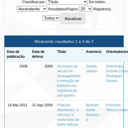
Classificar por:
Em ordem:
Resultados/Página
Registro(s):
Mostrando resultados 1 a 3 de 3
Data de
Data de
Título
Autor(es)
Orientador(e
publicação
defesa
2008
2008
Os bruxos do
Duarte,
Dobroruka,
século XX :
Janluis
Vicente Carlo
neopaganismo
Rodrigues
e invenção de
Álvarez
tradições na
Inglaterra do
pós-guerra
18-Mai-2011
31-Ago-2009
Proezas
Beltrami,
Kirschner,
alquímicas : a
Ariete
Tereza Cristin
ciência e o
Nasulicz
esoterismo de
e
Dario Vellozo