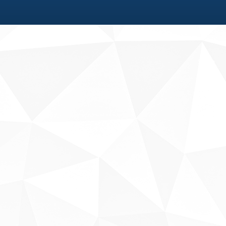
Fale conosco
Sobre