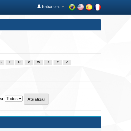
Entrar em:
S
T
U
V
W
X
Y
Z
s):