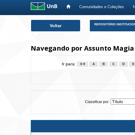
Comunidades e Coleções
Skip
REPOSITÓRIO INSTITUCIO
Voltar
navigation
Navegando por Assunto Magia -
Ir para:
0-9
A
B
C
D
E
Classificar por: