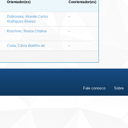
Orientador(es)
Coorientador(es)
Dobroruka, Vicente Carlos
-
Rodrigues Álvarez
Kirschner, Tereza Cristina
-
Costa, Cléria Botêlho da
-
Fale conosco
Sobre