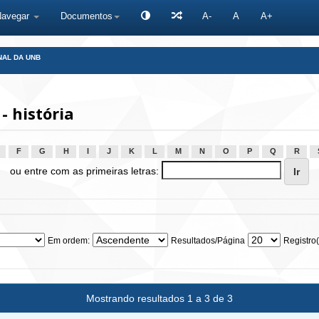
Navegar
Documentos
A-
A
A+
NAL DA UNB
 história
F
G
H
I
J
K
L
M
N
O
P
Q
R
ou entre com as primeiras letras:
Em ordem:
Resultados/Página
Registro(
Mostrando resultados 1 a 3 de 3