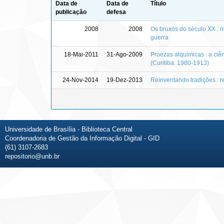
Data de
Data de
Título
publicação
defesa
2008
2008
Os bruxos do século XX : 
guerra
18-Mai-2011
31-Ago-2009
Proezas alquímicas : a ciê
(Curitiba: 1980-1913)
24-Nov-2014
19-Dez-2013
Reinventando tradições : r
Universidade de Brasília - Biblioteca Central
Coordenadoria de Gestão da Informação Digital - GID
(61) 3107-2683
repositorio@unb.br